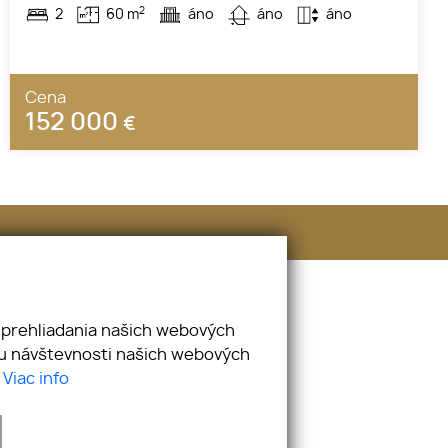
2
2
60 m
áno
áno
áno
Cena
152 000
€
E-mail
info@kappareality.sk
 prehliadania našich webových
zu návštevnosti našich webových
.
Viac info
webex.digital
-
REALVIA.sk