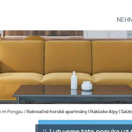
NEHN
nn im Pongau
/
Rekreačné horské apartmány | Rakúske Alpy | Salz