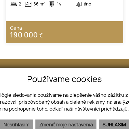
2
2
66 m
14
áno
Cena
190 000
€
Telefón
Používame cookies
+421 915 788 123
ológie sledovania používame na zlepšenie vášho zážitku z
brazovali prispôsobený obsah a cielené reklamy, na analý
a na pochopenie toho, odkiaľ naši návštevníci prichádzajú
Nehnuteľnosti
Cookies
Chcem predať
GDPR
Nesúhlasím
Zmeniť moje nastavenia
SÚHLASÍM