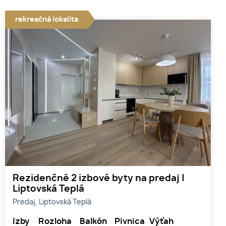
rekreačná lokalita
Rezidenčné 2 izbové byty na predaj |
Liptovská Teplá
Predaj, Liptovská Teplá
Izby
Rozloha
Balkón
Pivnica
Výťah