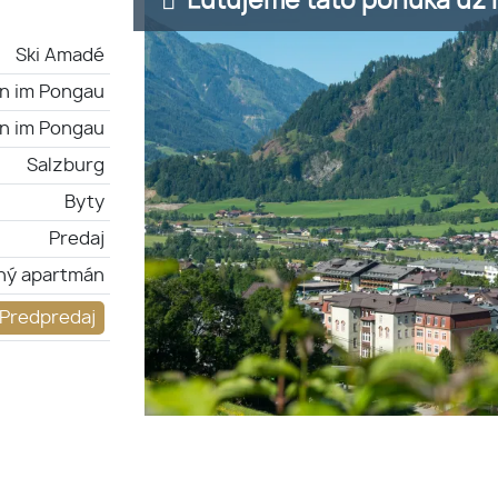
Ľutujeme táto ponuka už n
Ski Amadé
n im Pongau
n im Pongau
Salzburg
Byty
Predaj
ný apartmán
Predpredaj