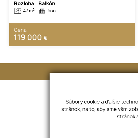
Rozloha
Balkón
2
47 m
áno
Cena
119 000
€
Adresa
Hurbanova 6, 91101 Trenčín
IČO: 53032934 DIČ: 2121246534
Súbory cookie a ďalšie techn
stránok, na to, aby sme vám zo
stránok 
Úvod
Referencie
O nás
Kontakt
Náš tím