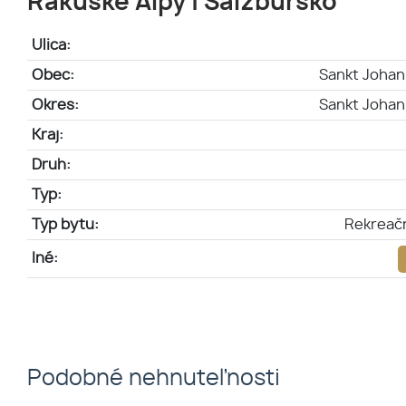
Rakúske Alpy | Salzbursko
Ulica:
Obec:
Sankt Johan
Okres:
Sankt Johan
Kraj:
Druh:
Typ:
Typ bytu:
Rekreač
Iné:
Podobné nehnuteľnosti