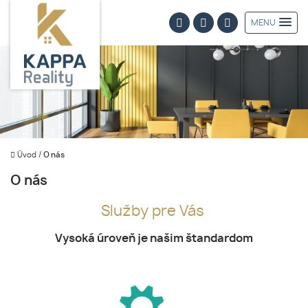
MENU
Úvod
/
O nás
O nás
Služby pre Vás
Vysoká úroveň je našim štandardom