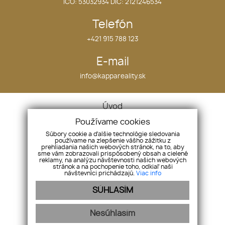
IČO: 53032934 DIČ: 2121246534
Telefón
+421 915 788 123
E-mail
info@kappareality.sk
Úvod
O nás
Používame cookies
Náš tím
Súbory cookie a ďalšie technológie sledovania
používame na zlepšenie vášho zážitku z
Referencie
prehliadania našich webových stránok, na to, aby
sme vám zobrazovali prispôsobený obsah a cielené
Kontakt
reklamy, na analýzu návštevnosti našich webových
Nehnuteľnosti
stránok a na pochopenie toho, odkiaľ naši
návštevníci prichádzajú.
Viac info
Chcem predať
SÚHLASÍM
Cookies
GDPR
Nesúhlasím